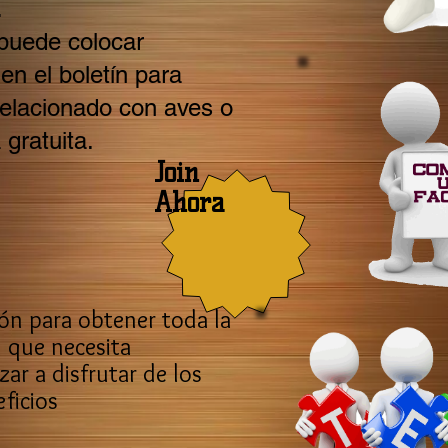
.
puede colocar
n el boletín para
relacionado con aves o
gratuita.
Join
Ahora
ión para obtener toda la
 que necesita
ar a disfrutar de los
ficios