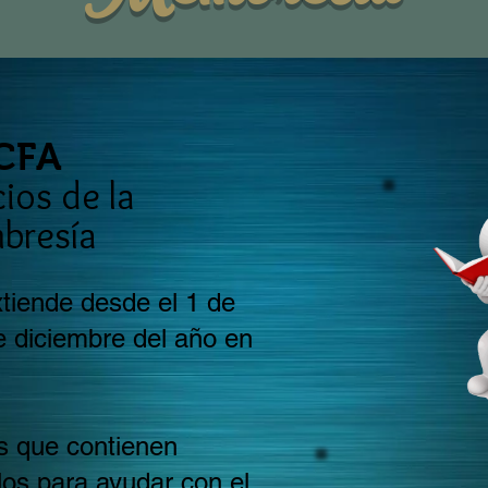
CFA
ios de la
bresía
tiende desde el 1 de
e diciembre del año en
s que contienen
los para ayudar con el