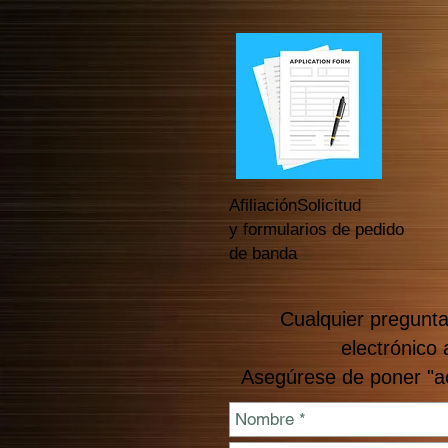
Afiliación
Solicitud
y formularios de pedido
de banda
Cualquier pregunta
electrónico 
Asegúrese de poner "ac