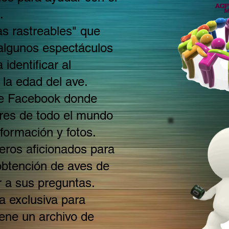
.
as rastreables" que
algunos espectáculos
identificar al
y la edad del ave.
de Facebook donde
ores de todo el mundo
formación y fotos.
ros aficionados para
 obtención de aves de
r a sus preguntas.
a exclusiva para
ene un archivo de