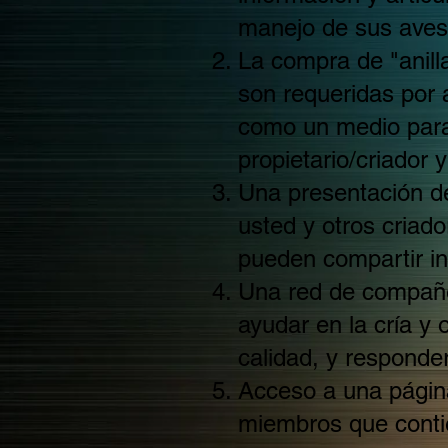
manejo de sus aves
La compra de "anill
son requeridas por 
como un medio para 
propietario/criador 
Una presentación 
usted y otros criad
pueden compartir in
Una red de compañe
ayudar en la cría y
calidad, y responde
Acceso a una págin
miembros que conti