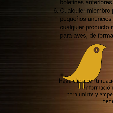
boletines anteriores
Cualquier miembro 
pequeños anuncios e
cualquier producto 
para aves, de forma 
Haga clic a continuac
información
para unirte y empez
bene