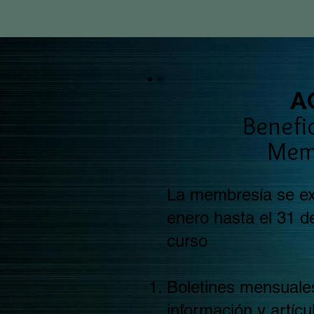
A
Benefic
Mem
La membresía se ex
enero hasta el 31 d
curso
Boletines mensuale
información y artícu