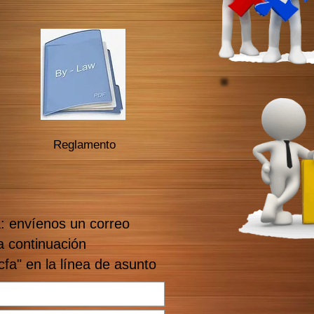
Reglamento
: envíenos un correo
a continuación
fa" en la línea de asunto